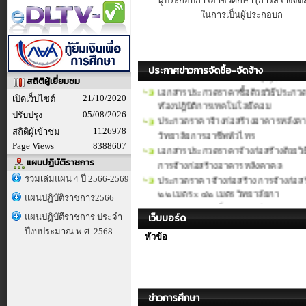
ผู้ประกอบการอาชีวศึกษา (การสร้างจิต
คอมพิวเตอร์พร้อมระบบรักษาความมั่
ในการเป็นผู้ประกอบก
ประกาศผู้ชนะการเสนอราคา ประกวดรา
อเนกประสงค์ขนาด 22*42เมตร วิทยาล
ประกวดราคาซื้อชุดห้องปฎิบัติการเท
มั่นคงปลอดภัยทางไซเบอร์ (Cyber
ประกาศข่าวการจัดซื้อ-จัดจ้าง
สถิติผู้เยี่ยมชม
เอกสารประกวดราคาซื้อด้วยวิธีประกวดรา
ห้องปฎิบัติการเทคโนโลยีคอม
21/10/2020
เปิดเว็บไซต์
ประกวดราคาจ้างก่อสร้างอาคารหลัง
05/08/2026
ปรับปรุง
วิทยาลัยการอาชีพหัวไทร
1126978
สถิติผู้เข้าชม
เอกสารประกวดราคาจ้างก่อสร้างด้วยวิธ
Page Views
8388607
การจ้างก่อสร้างอาคารหลังคาคล
แผนปฎิบัติราชการ
ประกวดราคา จ้างก่อสร้าง การจ้างก่
รวมเล่มแผน 4 ปี 2566-2569
๒๒ เมตร x ๔๒ เมตร วิทยาลัยกา
ประกวดราคาอิเล็กทรอนิกส์ (e-bidding)
แผนปฎิบัติราชการ2566
คอมพิวเตอร์พร้อมระบบรักษาความม
เว็บบอร์ด
แผนปฏิบัตืราชการ ประจำ
ประกาศประกวดราคาจ้างก่อสร้างอาค
ปีงบประมาณ พ.ศ. 2568
หัวข้อ
x ๔๒ เมตร วิทยาลัยการ อาชีพหัวไท
ประกาศประกวดราคาซื้อชุดห้องปฏิบัต
รักษาความมั่นคงปลอดภัยทาง ไซเบอร์
ข่าวการศึกษา