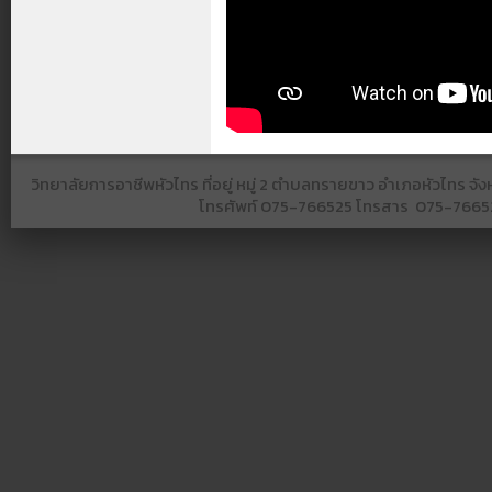
วิทยาลัยการอาชีพหัวไทร ที่อยู่ หมู่ 2 ตำบลทรายขาว อำเภอหัวไทร 
โทรศัพท์
075-766525​ โทรสาร​ 075-766