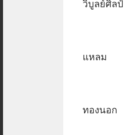
วิบูลย์ศิลป์
แหลม
ทองนอก