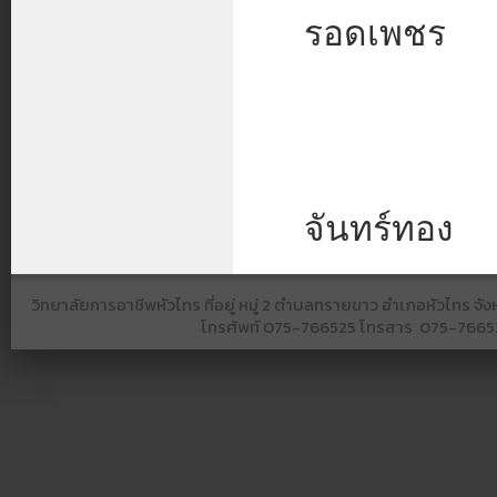
รอดเพชร
จันทร์ทอง
วิทยาลัยการอาชีพหัวไทร ที่อยู่ หมู่ 2 ตำบลทรายขาว อำเภอหัวไทร 
โทรศัพท์
075-766525​ โทรสาร​ 075-766