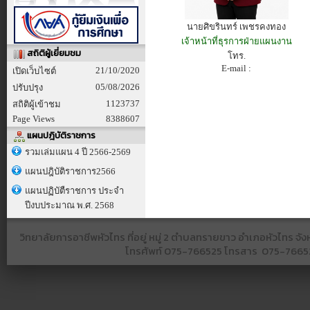
นายศิขรินทร์ เพชรคงทอง
เจ้าหน้าที่ธุรการฝ่ายแผนงาน
สถิติผู้เยี่ยมชม
โทร.
E-mail :
21/10/2020
เปิดเว็บไซต์
05/08/2026
ปรับปรุง
1123737
สถิติผู้เข้าชม
Page Views
8388607
แผนปฎิบัติราชการ
รวมเล่มแผน 4 ปี 2566-2569
แผนปฎิบัติราชการ2566
แผนปฏิบัตืราชการ ประจำ
ปีงบประมาณ พ.ศ. 2568
วิทยาลัยการอาชีพหัวไทร ที่อยู่ หมู่ 2 ตำบลทรายขาว อำเภอหัวไทร 
โทรศัพท์
075-766525​ โทรสาร​ 075-766