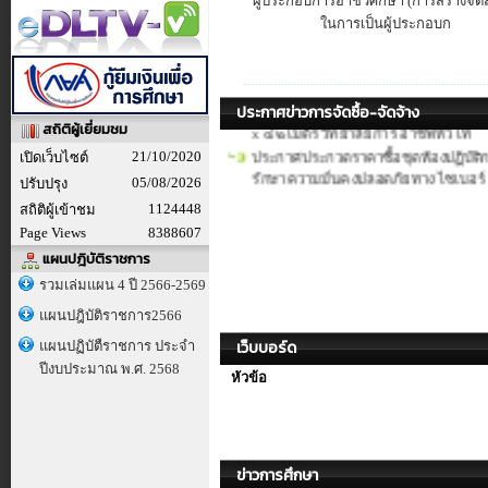
ผู้ประกอบการอาชีวศึกษา (การสร้างจิต
๒๒ เมตร x ๔๒ เมตร วิทยาลัยกา
ในการเป็นผู้ประกอบก
ประกวดราคาอิเล็กทรอนิกส์ (e-bidding)
คอมพิวเตอร์พร้อมระบบรักษาความม
ประกาศประกวดราคาจ้างก่อสร้างอาค
ประกาศข่าวการจัดซื้อ-จัดจ้าง
x ๔๒ เมตร วิทยาลัยการ อาชีพหัวไท
สถิติผู้เยี่ยมชม
ประกาศประกวดราคาซื้อชุดห้องปฏิบัต
21/10/2020
เปิดเว็บไซต์
รักษาความมั่นคงปลอดภัยทาง ไซเบอร์
05/08/2026
ปรับปรุง
1124448
สถิติผู้เข้าชม
Page Views
8388607
แผนปฎิบัติราชการ
รวมเล่มแผน 4 ปี 2566-2569
แผนปฎิบัติราชการ2566
เว็บบอร์ด
แผนปฏิบัตืราชการ ประจำ
ปีงบประมาณ พ.ศ. 2568
หัวข้อ
ข่าวการศึกษา