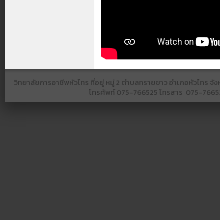
วิทยาลัยการอาชีพหัวไทร ที่อยู่ หมู่ 2 ตำบลทรายขาว อำเภอหัวไทร 
โทรศัพท์
075-766525​ โทรสาร​ 075-766