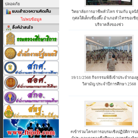
ปลอดภัย
แบบสำรวจความคิดเห็น
วิทยาลัยการอาชีพหัวไทร ร่วมกับ มูลนิ
กุศลใต้เต็กเซี่ยงตึ๊ง อำเภอหัวไทรขอเชิ
ไม่พบข้อมูล
บริจาคสิ่งของช่ว
ลิ้งค์น่าสนใจ
ประกาศผู้ชนะการเสนอราคา ประกวดราค
คอมพิวเตอร์พร้อมระบบรักษาความมั่
ประกาศผู้ชนะการเสนอราคา ประกวดรา
อเนกประสงค์ขนาด 22*42เมตร วิทยาล
19/11/2568 กิจกรรมพิธีเข้าประจำกองลู
วิสามัญ ประจำปีการศึกษา 2568
ประกวดราคาซื้อชุดห้องปฎิบัติการเท
มั่นคงปลอดภัยทางไซเบอร์ (Cyber
เอกสารประกวดราคาซื้อด้วยวิธีประกวดรา
ห้องปฎิบัติการเทคโนโลยีคอม
ประกวดราคาจ้างก่อสร้างอาคารหลัง
วิทยาลัยการอาชีพหัวไทร
เอกสารประกวดราคาจ้างก่อสร้างด้วยวิธ
การจ้างก่อสร้างอาคารหลังคาคล
#เข้าร่วมโครงการอบรมเชิงปฏิบัติการบ
ประกวดราคา จ้างก่อสร้าง การจ้างก่